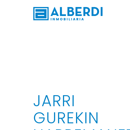
Alberdi Inmobiliaria - Azkoitia
JARRI
GUREKIN