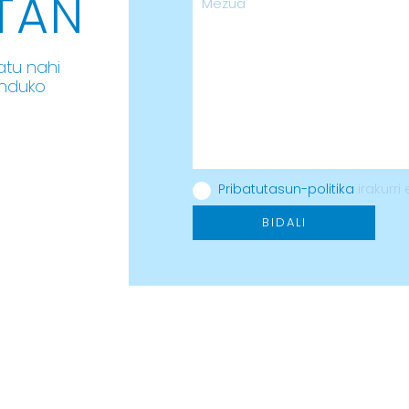
TAN
atu nahi
unduko
Pribatutasun-politika
irakurri