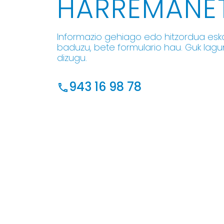
HARREMANE
Informazio gehiago edo hitzordua esk
baduzu, bete formulario hau. Guk lag
dizugu.
943 16 98 78